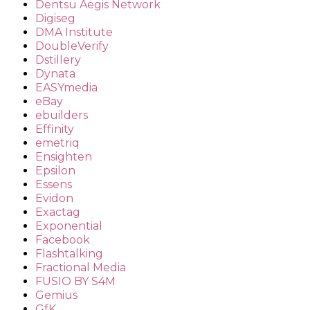
Dentsu Aegis Network
Digiseg
DMA Institute
DoubleVerify
Dstillery
Dynata
EASYmedia
eBay
ebuilders
Effinity
emetriq
Ensighten
Epsilon
Essens
Evidon
Exactag
Exponential
Facebook
Flashtalking
Fractional Media
FUSIO BY S4M
Gemius
GfK