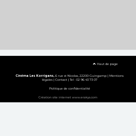
Haut de page
Cinéma Les Korrigans,
6 rue st Nicolas, 22200 Guingamp |
Mentions
légales
|
Contact
| Tel : 02 96 43 73 07
Politique de confidentialité
Création site internet www.erakys.com