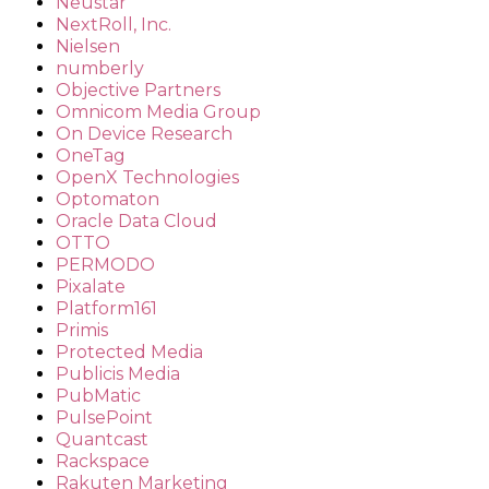
Neustar
NextRoll, Inc.
Nielsen
numberly
Objective Partners
Omnicom Media Group
On Device Research
OneTag
OpenX Technologies
Optomaton
Oracle Data Cloud
OTTO
PERMODO
Pixalate
Platform161
Primis
Protected Media
Publicis Media
PubMatic
PulsePoint
Quantcast
Rackspace
Rakuten Marketing