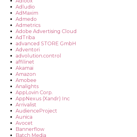
Adloox
Adludio
AdMaxim
Admedo
Admetrics
Adobe Advertising Cloud
AdTriba
advanced STORE GmbH
Adventori
advolution.control
affilinet
Akamai
Amazon
Amobee
Analights
AppLovin Corp.
AppNexus (Xandr) Inc
Arrivalist
AudienceProject
Aunica
Avocet
Bannerflow
Batch Media