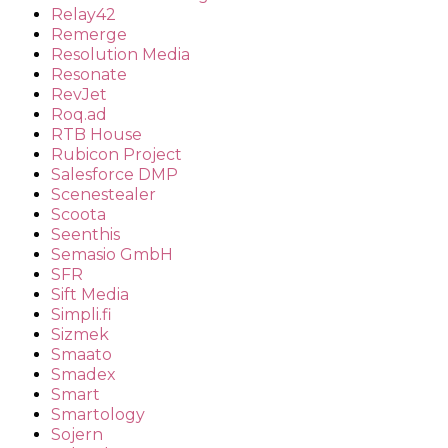
Relay42
Remerge
Resolution Media
Resonate
RevJet
Roq.ad
RTB House
Rubicon Project
Salesforce DMP
Scenestealer
Scoota
Seenthis
Semasio GmbH
SFR
Sift Media
Simpli.fi
Sizmek
Smaato
Smadex
Smart
Smartology
Sojern