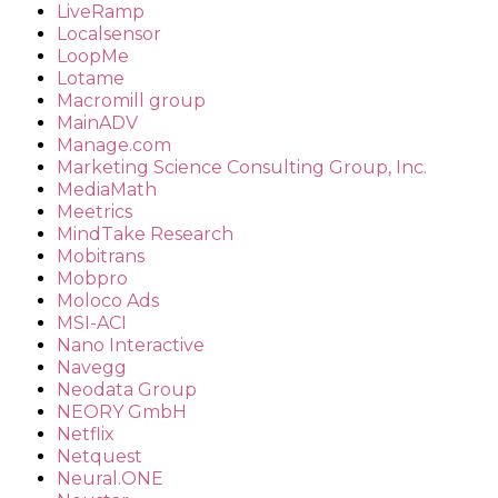
LiveRamp
Localsensor
LoopMe
Lotame
Macromill group
MainADV
Manage.com
Marketing Science Consulting Group, Inc.
MediaMath
Meetrics
MindTake Research
Mobitrans
Mobpro
Moloco Ads
MSI-ACI
Nano Interactive
Navegg
Neodata Group
NEORY GmbH
Netflix
Netquest
Neural.ONE