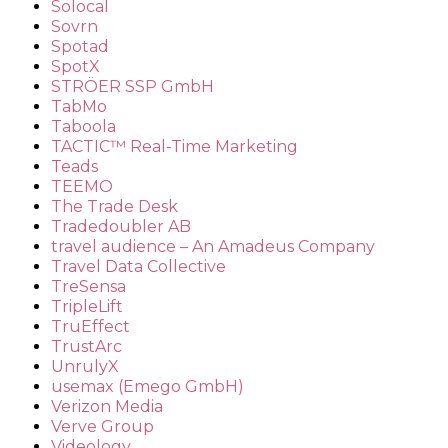
Solocal
Sovrn
Spotad
SpotX
STRÖER SSP GmbH
TabMo
Taboola
TACTIC™ Real-Time Marketing
Teads
TEEMO
The Trade Desk
Tradedoubler AB
travel audience – An Amadeus Company
Travel Data Collective
TreSensa
TripleLift
TruEffect
TrustArc
UnrulyX
usemax (Emego GmbH)
Verizon Media
Verve Group
Videology