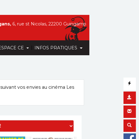
gans,
6, rue st Nicolas, 22200 Guingamp
|
ESPACE CE
INFOS PRATIQUES
suivant vos envies
au cinéma Les