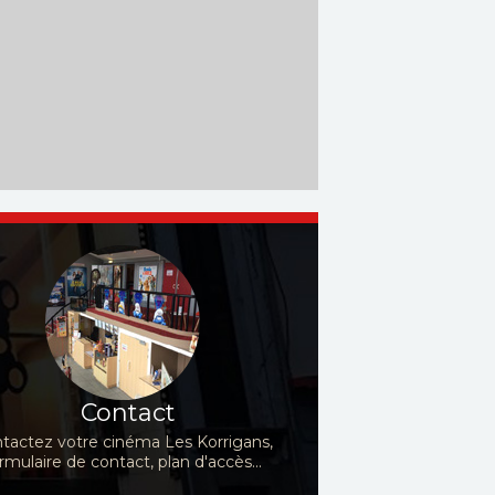
Tim Allen, Joan Cusack,...
enate Reinsve,...
Contact
tactez votre cinéma Les Korrigans,
rmulaire de contact, plan d'accès...