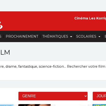
Cinéma Les Korri
|
|
|
|
S
PROCHAINEMENT
THÉMATIQUES
SCOLAIRES
ILM
, drame, fantastique, science-fiction...
Rechercher votre film 