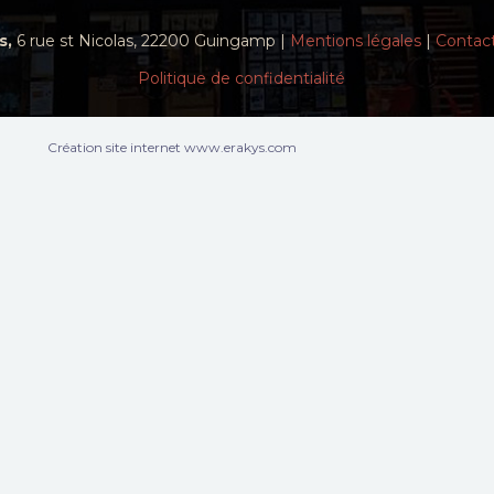
s,
6 rue st Nicolas, 22200 Guingamp |
Mentions légales
|
Contac
Politique de confidentialité
Création site internet www.erakys.com