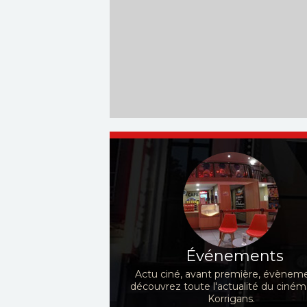
Vaniček
Ryan Corr, Rachel...
Acteurs :
Yacoub, Tandi 
Événements
Actu ciné, avant première, évèneme
découvrez toute l'actualité du ciné
Korrigans.