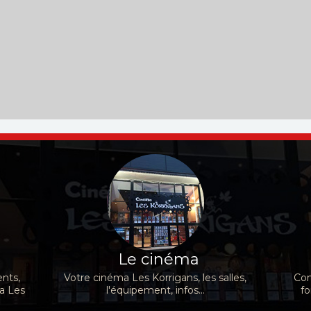
Kail
Ejiofor, R
Baudry
Souheila
Acteurs :
Catherine
Acteurs :
Simon
Wright,...
Laga‘aia, Dwayne
Abkarian, Niels
Johnson,...
Schneider,...
Le cinéma
nts,
Votre cinéma Les Korrigans, les salles,
Con
ma Les
l'équipement, infos...
fo