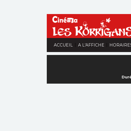
|
|
ACCUEIL
A L'AFFICHE
HORAIRE
Duré