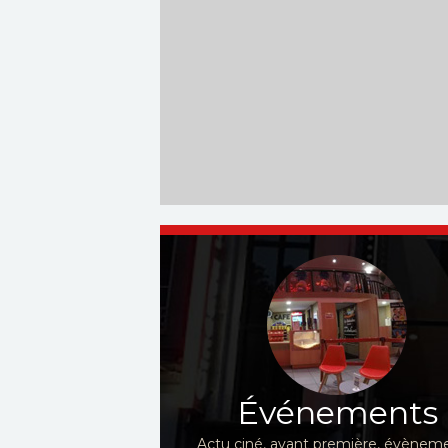
Événements
Actu ciné, avant première, évèneme