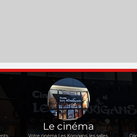
Le cinéma
nts,
Votre cinéma Les Korrigans, les salles,
Con