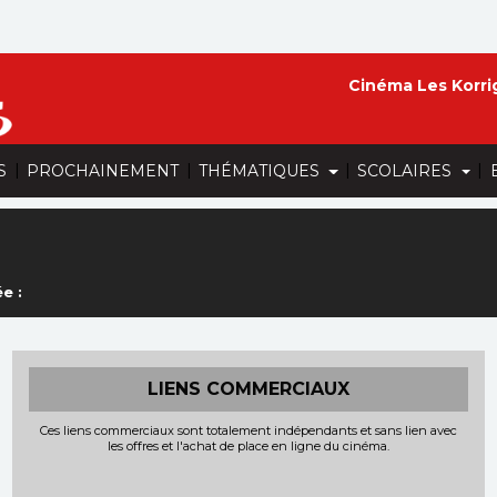
Cinéma Les Korri
|
|
|
|
S
PROCHAINEMENT
THÉMATIQUES
SCOLAIRES
e :
LIENS COMMERCIAUX
Ces liens commerciaux sont totalement indépendants et sans lien avec
les offres et l'achat de place en ligne du cinéma.