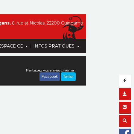
gans,
6, rue st Nicolas, 22200 Guingamp
|
ESPACE CE
INFOS PRATIQUES
Partagez vos envies cinéma :
Facebook
Twitter