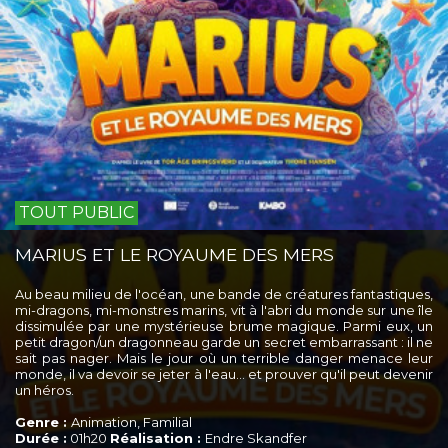
TOUT PUBLIC
MARIUS ET LE ROYAUME DES MERS
Au beau milieu de l'océan, une bande de créatures fantastiques,
mi-dragons, mi-monstres marins, vit à l'abri du monde sur une île
dissimulée par une mystérieuse brume magique. Parmi eux, un
petit dragon/un dragonneau garde un secret embarrassant : il ne
sait pas nager. Mais le jour où un terrible danger menace leur
monde, il va devoir se jeter à l'eau… et prouver qu'il peut devenir
un héros.
Genre :
Animation, Familial
Durée :
01h20
Réalisation :
Endre Skandfer