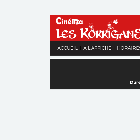
|
|
ACCUEIL
A L'AFFICHE
HORAIRE
Duré