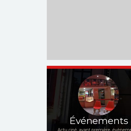
Événements
Actu ciné, avant première, évèneme