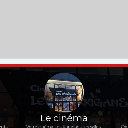
Le cinéma
nts,
Votre cinéma Les Korrigans, les salles,
Con