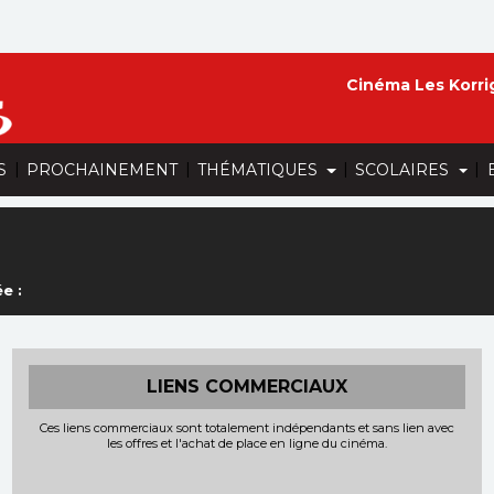
Cinéma Les Korri
|
|
|
|
S
PROCHAINEMENT
THÉMATIQUES
SCOLAIRES
e :
LIENS COMMERCIAUX
Ces liens commerciaux sont totalement indépendants et sans lien avec
les offres et l'achat de place en ligne du cinéma.