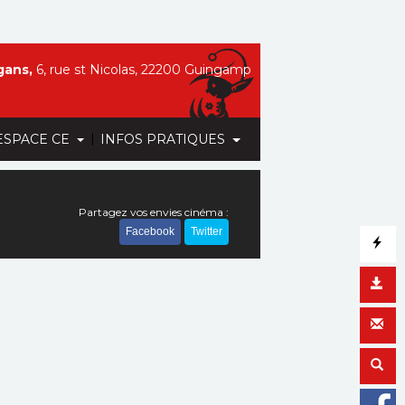
gans,
6, rue st Nicolas, 22200 Guingamp
|
ESPACE CE
INFOS PRATIQUES
Partagez vos envies cinéma :
Facebook
Twitter