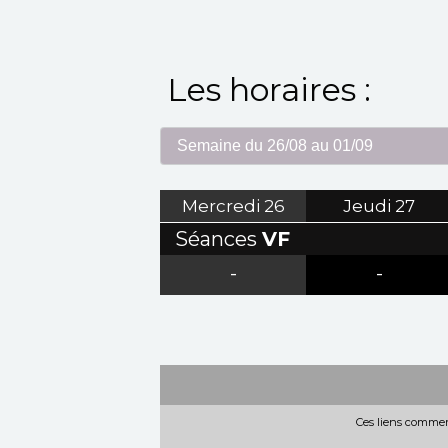
Les horaires :
Mercredi
26
Jeudi
27
Séances
VF
-
-
Ces liens commerc