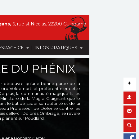
gans,
6, rue st Nicolas, 22200 Guingamp
|
ESPACE CE
INFOS PRATIQUES
RE DU PHÉNIX
er découvre qu’une bonne partie de la
Lord Voldemort, et préfèrent nier cette
 De plus, la communauté magique lit les
Ministère de la Magie. Craignant que le
 le but de saper son autorité et de lui
uveau Professeur de Défense contre les
Mais celle‐ci, Dolores Ombrage, se révèle
i planent sur Poudlard…
, Helena Bonham Carter