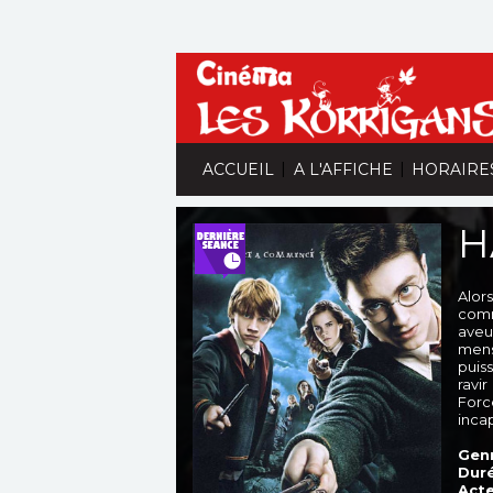
|
|
ACCUEIL
A L'AFFICHE
HORAIRE
H
Alor
comm
aveu
mens
puis
ravi
Force
inca
Genr
Duré
Acte