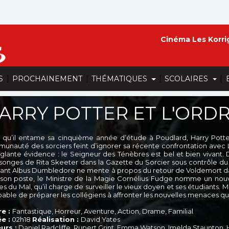
Cinéma Les Korri
|
|
|
|
S
PROCHAINEMENT
THÉMATIQUES
SCOLAIRES
ARRY POTTER ET L'ORD
s qu’il entame sa cinquième année d’étude à Poudlard, Harry Pott
unauté des sorciers feint d’ignorer sa récente confrontation avec 
glante évidence : le Seigneur des Ténèbres est bel et bien vivant.
onges de Rita Skeeter dans la Gazette du Sorcier sous contrôle du 
sant Albus Dumbledore ne mente à propos du retour de Voldemort dans
r son poste, le Ministre de la Magie Cornélius Fudge nomme un no
s du Mal, qu’il charge de surveiller le vieux doyen et ses étudiants. 
pable de préparer les collégiens à affronter les nouvelles menaces qu
e :
Fantastique, Horreur, Aventure, Action, Drame, Familial
e :
02h18
Réalisation :
David Yates
urs :
Daniel Radcliffe, Rupert Grint, Emma Watson, Imelda Staunton