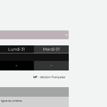
Lundi
31
Mardi
01
-
-
VF
: Version Française
n ligne du cinéma.