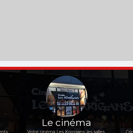
Le cinéma
nts,
Votre cinéma Les Korrigans, les salles,
Con