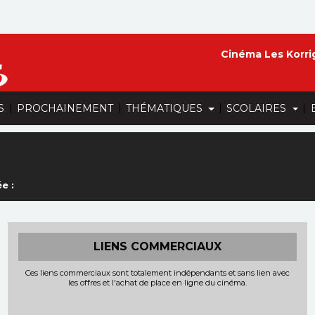
Cinéma Les Korri
|
|
|
|
S
PROCHAINEMENT
THÉMATIQUES
SCOLAIRES
e :
LIENS COMMERCIAUX
Ces liens commerciaux sont totalement indépendants et sans lien avec
les offres et l'achat de place en ligne du cinéma.