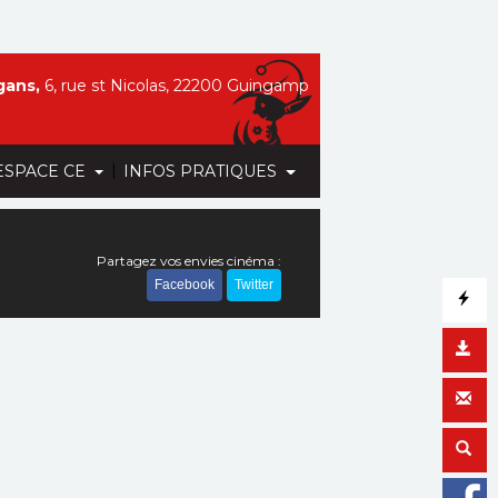
gans,
6, rue st Nicolas, 22200 Guingamp
|
ESPACE CE
INFOS PRATIQUES
Partagez vos envies cinéma :
Facebook
Twitter