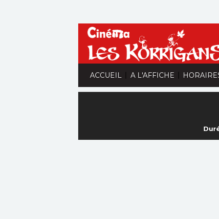
|
|
ACCUEIL
A L'AFFICHE
HORAIRE
Duré