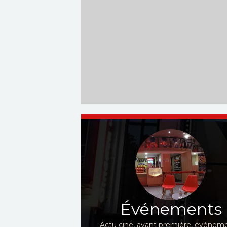
Événements
Actu ciné, avant première, évèneme