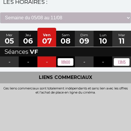
LES HORAIRES :
Mer
Jeu
Ven
Sam
Dim
Lun
Mar
05
06
07
08
09
10
11
Séances
VF
-
-
-
-
-
18h00
13h15
LIENS COMMERCIAUX
Ces liens commerciaux sont totalement indépendants et sans lien avec les offres
et l'achat de place en ligne du cinéma.