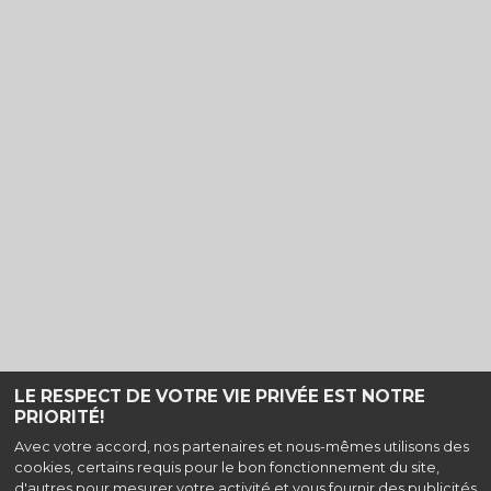
LE RESPECT DE VOTRE VIE PRIVÉE EST NOTRE
PRIORITÉ!
Haut de page
Avec votre accord, nos partenaires et nous-mêmes utilisons des
cookies, certains requis pour le bon fonctionnement du site,
Cinéma Les Korrigans,
6 rue st Nicolas, 22200 Guingamp |
Mentions
d'autres pour mesurer votre activité et vous fournir des publicités