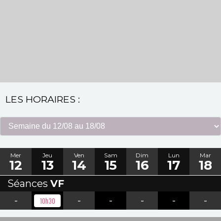
LES HORAIRES :
Mer
Jeu
Ven
Sam
Dim
Lun
Mar
12
13
14
15
16
17
18
Séances
VF
-
-
-
-
-
-
10h30