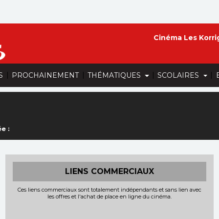
Cinéma Les Korri
|
|
|
|
S
PROCHAINEMENT
THÉMATIQUES
SCOLAIRES
e :
LIENS COMMERCIAUX
Ces liens commerciaux sont totalement indépendants et sans lien avec
les offres et l'achat de place en ligne du cinéma.