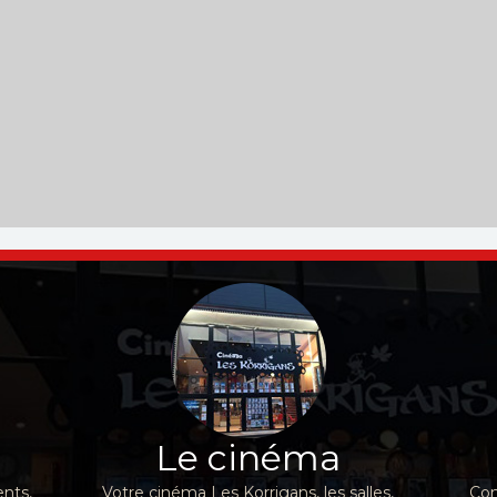
Le cinéma
nts,
Votre cinéma Les Korrigans, les salles,
Con