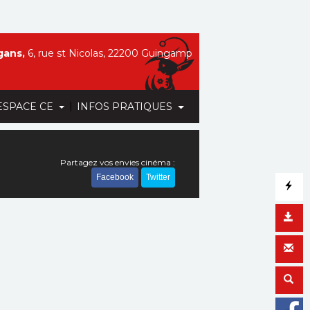
gans,
6, rue st Nicolas, 22200 Guingamp
|
ESPACE CE
INFOS PRATIQUES
Partagez vos envies cinéma :
Facebook
Twitter