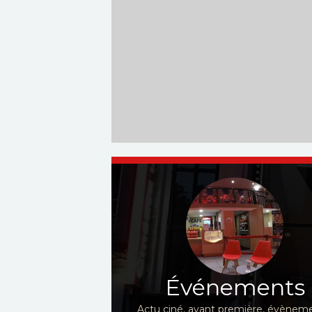
Événements
Actu ciné, avant première, évèneme