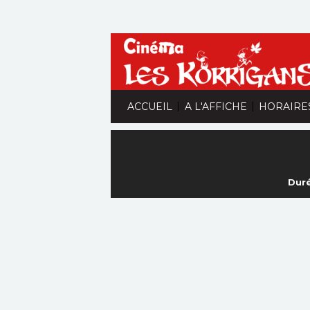
|
|
ACCUEIL
A L'AFFICHE
HORAIRE
Duré