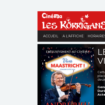
|
|
ACCUEIL
A L'AFFICHE
HORAIRE
L
V
Cett
plac
deux
Genr
Duré
Acte