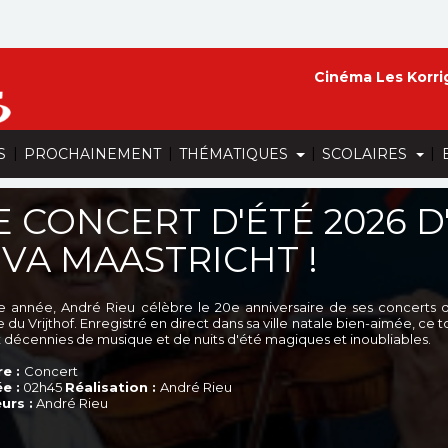
Cinéma Les Korri
|
|
|
|
S
PROCHAINEMENT
THÉMATIQUES
SCOLAIRES
E CONCERT D'ÉTÉ 2026 D
IVA MAASTRICHT !
e année, André Rieu célèbre le 20e anniversaire de ses concerts 
e du Vrijthof. Enregistré en direct dans sa ville natale bien-aimée, 
 décennies de musique et de nuits d'été magiques et inoubliables.
e :
Concert
e :
02h45
Réalisation :
André Rieu
urs :
André Rieu