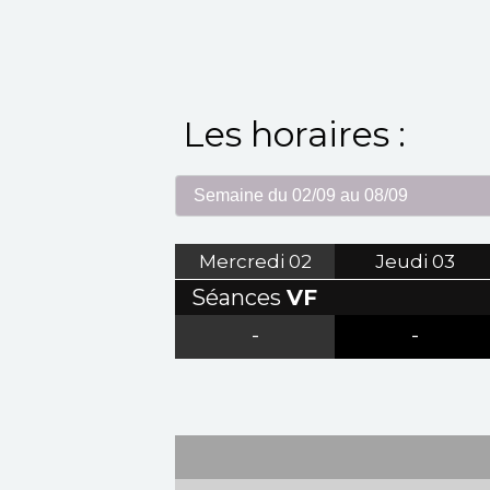
Les horaires :
Mercredi
02
Jeudi
03
Séances
VF
-
-