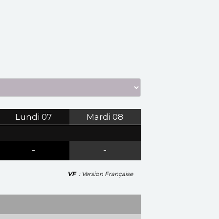
Lundi
07
Mardi
08
-
-
VF
: Version Française