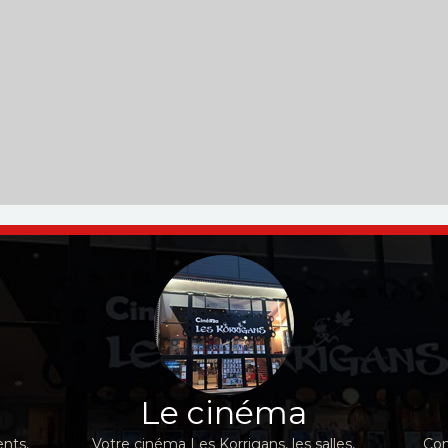
Le cinéma
nts,
Votre cinéma Les Korrigans, les salles,
Con