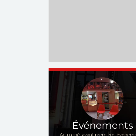
Événements
Actu ciné, avant première, évèneme