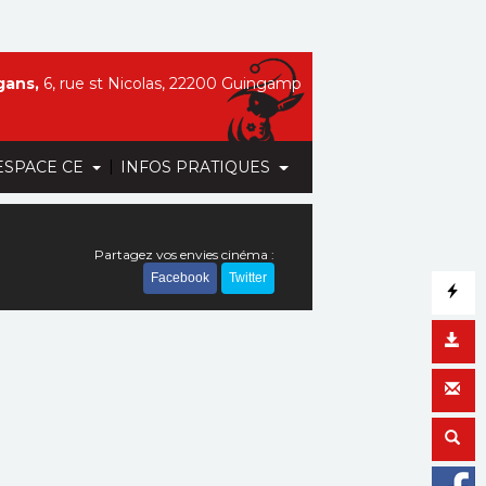
gans,
6, rue st Nicolas, 22200 Guingamp
|
ESPACE CE
INFOS PRATIQUES
Partagez vos envies cinéma :
Facebook
Twitter