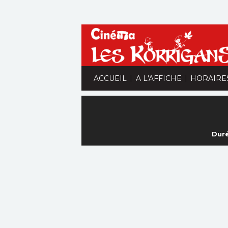
|
|
ACCUEIL
A L'AFFICHE
HORAIRE
Duré