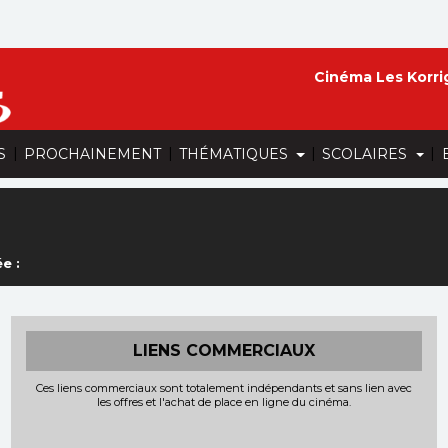
Cinéma Les Korri
|
|
|
|
S
PROCHAINEMENT
THÉMATIQUES
SCOLAIRES
e :
LIENS COMMERCIAUX
Ces liens commerciaux sont totalement indépendants et sans lien avec
les offres et l'achat de place en ligne du cinéma.