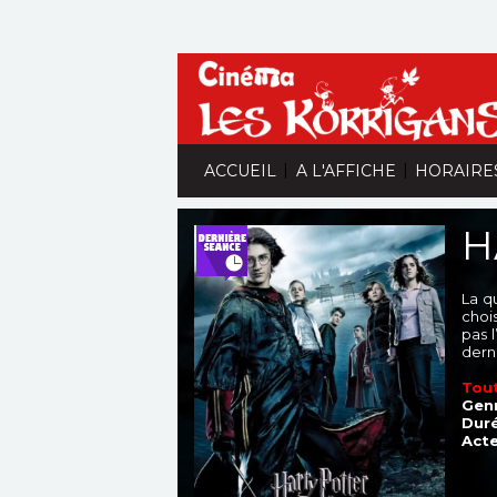
|
|
ACCUEIL
A L'AFFICHE
HORAIRE
H
La q
chois
pas l
dern
Tout
Genr
Duré
Acte