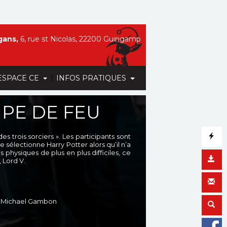
gans,
6, rue st Nicolas, 22200 Guingamp
|
ESPACE CE
INFOS PRATIQUES
UPE DE FEU
 trois sorciers ». Les participants sont
e sélectionne Harry Potter alors qu’il n’a
 physiques de plus en plus difficiles, ce
 Lord V.
n, Michael Gambon