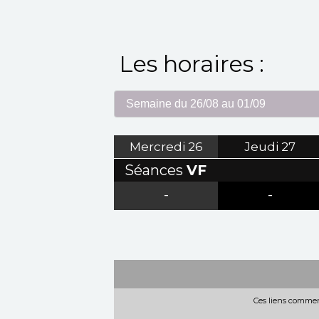
Les horaires :
Mercredi
26
Jeudi
27
Séances
VF
-
-
Ces liens commerc