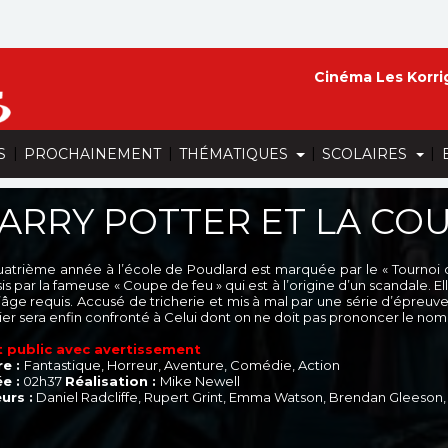
Cinéma Les Korri
|
|
|
|
S
PROCHAINEMENT
THÉMATIQUES
SCOLAIRES
ARRY POTTER ET LA CO
uatrième année à l’école de Poudlard est marquée par le « Tournoi des
is par la fameuse « Coupe de feu » qui est à l’origine d’un scandale. Ell
’âge requis. Accusé de tricherie et mis à mal par une série d’épreuves
ier sera enfin confronté à Celui dont on ne doit pas prononcer le nom,
 public avec avertissement
e :
Fantastique, Horreur, Aventure, Comédie, Action
e :
02h37
Réalisation :
Mike Newell
urs :
Daniel Radcliffe, Rupert Grint, Emma Watson, Brendan Gleeso