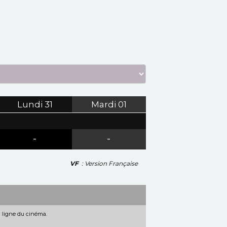
Lundi
31
Mardi
01
-
-
VF
: Version Française
n ligne du cinéma.