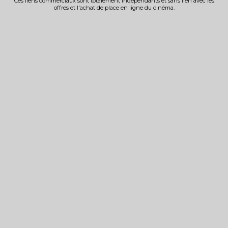
Ces liens commerciaux sont totalement indépendants et sans lien avec les
offres et l'achat de place en ligne du cinéma.