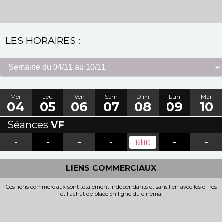
LES HORAIRES :
Mer
Jeu
Ven
Sam
Dim
Lun
Mar
04
05
06
07
08
09
10
Séances
VF
-
-
-
-
-
-
16h00
LIENS COMMERCIAUX
Ces liens commerciaux sont totalement indépendants et sans lien avec les offres
et l'achat de place en ligne du cinéma.