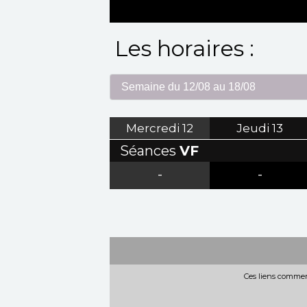
Les horaires :
Mercredi
12
Jeudi
13
Séances
VF
-
-
Ces liens commerc