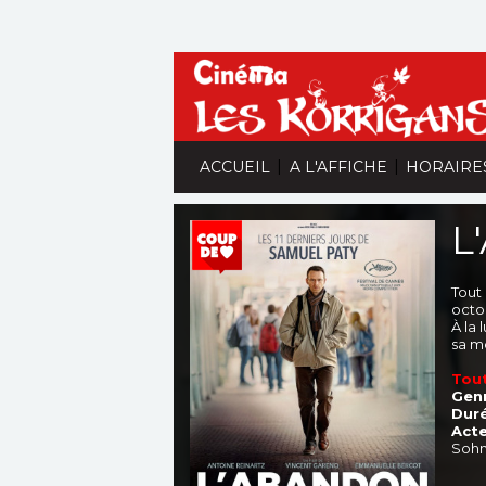
|
|
ACCUEIL
A L'AFFICHE
HORAIRE
L
Tout
octo
À la 
sa m
Tout
Genr
Duré
Acte
Sohn