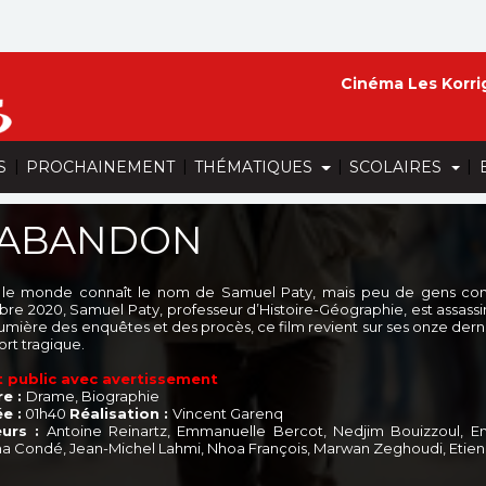
Cinéma Les Korri
|
|
|
|
S
PROCHAINEMENT
THÉMATIQUES
SCOLAIRES
'ABANDON
 le monde connaît le nom de Samuel Paty, mais peu de gens conna
bre 2020, Samuel Paty, professeur d’Histoire-Géographie, est assassin
lumière des enquêtes et des procès, ce film revient sur ses onze derni
ort tragique.
 public avec avertissement
e :
Drame, Biographie
e :
01h40
Réalisation :
Vincent Garenq
urs :
Antoine Reinartz, Emmanuelle Bercot, Nedjim Bouizzoul, 
a Condé, Jean-Michel Lahmi, Nhoa François, Marwan Zeghoudi, Etien