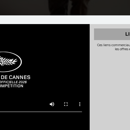
L
Ces liens commerciau
les offres