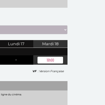
Lundi
17
Mardi
18
-
18h00
VF
: Version Française
n ligne du cinéma.