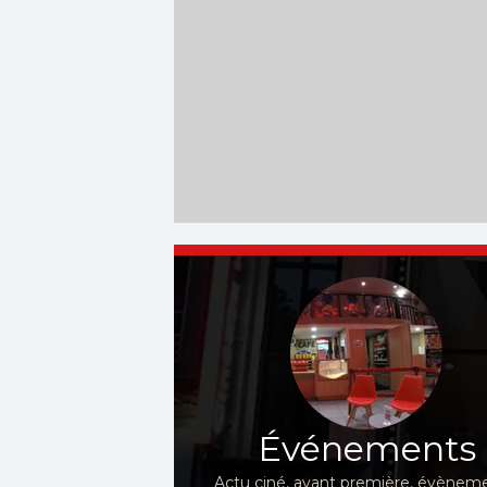
Événements
Actu ciné, avant première, évèneme