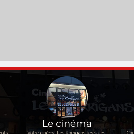
Le cinéma
nts,
Votre cinéma Les Korrigans, les salles,
Con