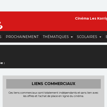
Cinéma Les Korri
|
|
|
|
S
PROCHAINEMENT
THÉMATIQUES
SCOLAIRES
e :
LIENS COMMERCIAUX
Ces liens commerciaux sont totalement indépendants et sans lien avec
les offres et l'achat de place en ligne du cinéma.