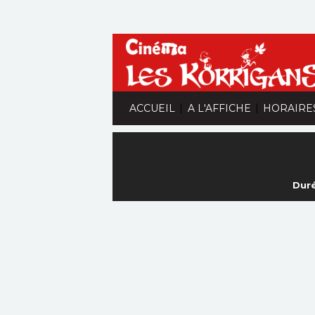
|
|
ACCUEIL
A L'AFFICHE
HORAIRE
Duré