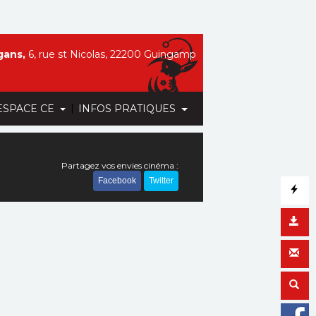
gans,
6, rue st Nicolas, 22200 Guingamp
|
ESPACE CE
INFOS PRATIQUES
Partagez vos envies cinéma :
Facebook
Twitter