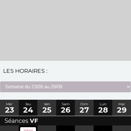
LES HORAIRES :
Mer
Jeu
Ven
Sam
Dim
Lun
Mar
23
24
25
26
27
28
29
Séances
VF
-
-
-
-
-
-
20h00