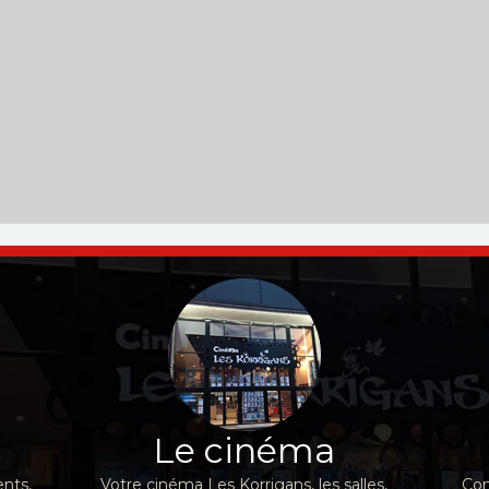
Le cinéma
nts,
Votre cinéma Les Korrigans, les salles,
Con