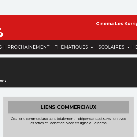
Cinéma Les Korri
|
|
|
|
S
PROCHAINEMENT
THÉMATIQUES
SCOLAIRES
e :
LIENS COMMERCIAUX
Ces liens commerciaux sont totalement indépendants et sans lien avec
les offres et l'achat de place en ligne du cinéma.