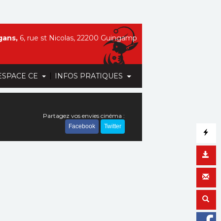
gans,
6, rue st Nicolas, 22200 Guingamp
|
ESPACE CE
INFOS PRATIQUES
Partagez vos envies cinéma :
Facebook
Twitter