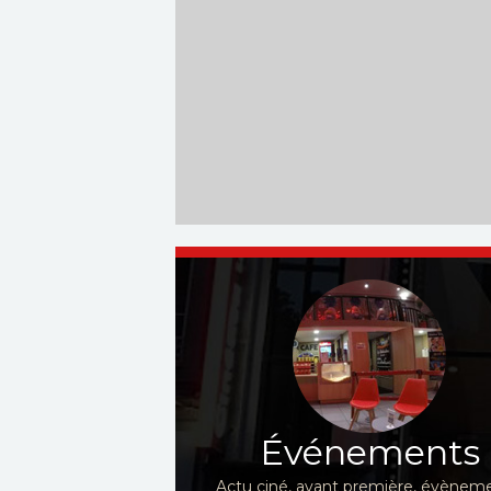
Événements
Actu ciné, avant première, évèneme