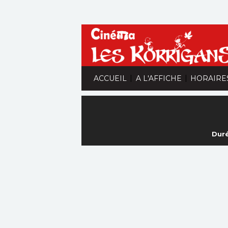
|
|
ACCUEIL
A L'AFFICHE
HORAIRE
Duré