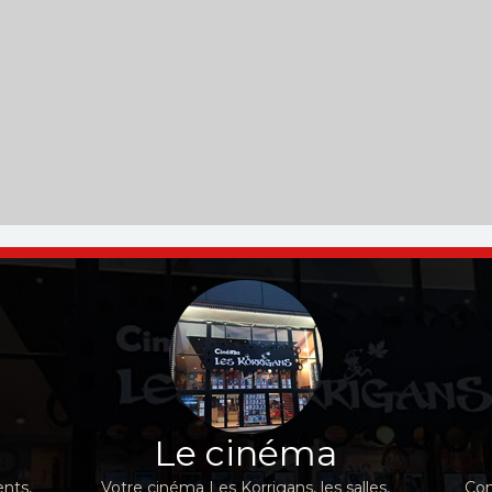
Le cinéma
nts,
Votre cinéma Les Korrigans, les salles,
Con