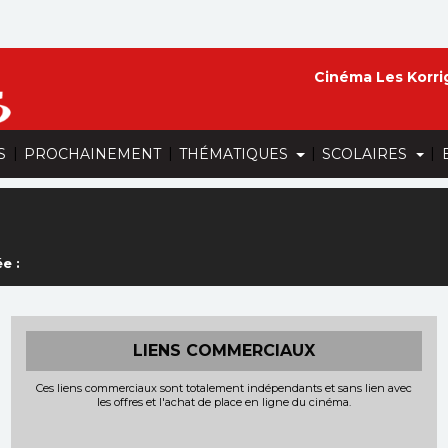
Cinéma Les Korri
|
|
|
|
S
PROCHAINEMENT
THÉMATIQUES
SCOLAIRES
e :
LIENS COMMERCIAUX
Ces liens commerciaux sont totalement indépendants et sans lien avec
les offres et l'achat de place en ligne du cinéma.