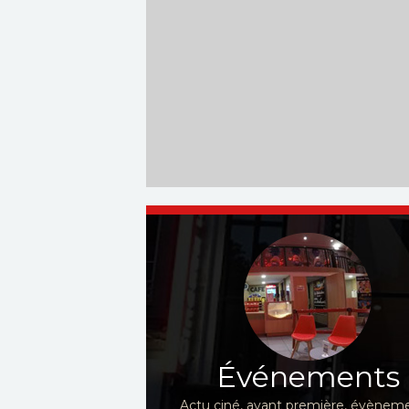
Événements
Actu ciné, avant première, évèneme