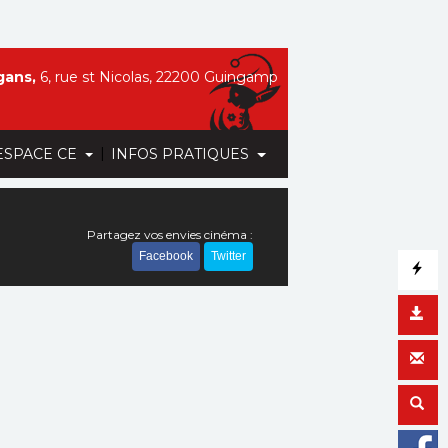
gans,
6, rue st Nicolas, 22200 Guingamp
|
ESPACE CE
INFOS PRATIQUES
Partagez vos envies cinéma :
Facebook
Twitter