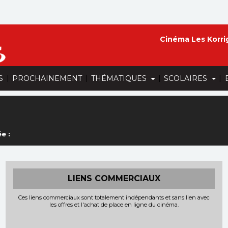
Cinéma Les Korri
|
|
|
|
S
PROCHAINEMENT
THÉMATIQUES
SCOLAIRES
e :
LIENS COMMERCIAUX
Ces liens commerciaux sont totalement indépendants et sans lien avec
les offres et l'achat de place en ligne du cinéma.