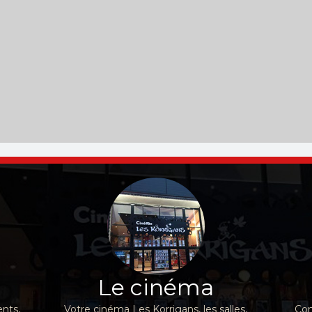
Le cinéma
nts,
Votre cinéma Les Korrigans, les salles,
Con