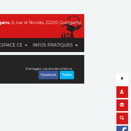
gans,
6, rue st Nicolas, 22200 Guingamp
|
ESPACE CE
INFOS PRATIQUES
Partagez vos envies cinéma :
Facebook
Twitter