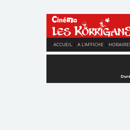
|
|
ACCUEIL
A L'AFFICHE
HORAIRE
Duré