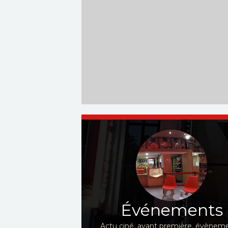
Événements
Actu ciné, avant première, évèneme