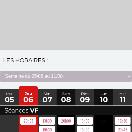
LES HORAIRES :
Mer
Jeu
Ven
Sam
Dim
Lun
Mar
05
06
07
08
09
10
11
Séances
VF
-
-
20h35
13h30
20h00
13h30
13h30
19h30
19h30
21h45