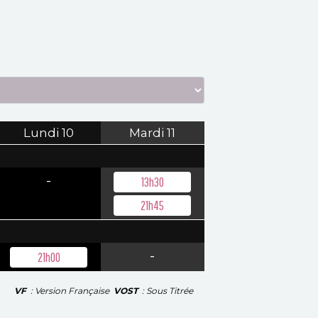
Lundi
10
Mardi
11
-
13h30
21h45
-
21h00
VF
: Version Française
VOST
: Sous Titrée