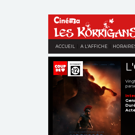
|
|
ACCUEIL
A L'AFFICHE
HORAIRE
L
Ving
pars
Inte
Genr
Duré
Acte