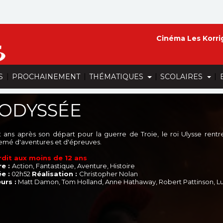
Cinéma Les Korri
|
|
|
|
S
PROCHAINEMENT
THÉMATIQUES
SCOLAIRES
'ODYSSÉE
t ans après son départ pour la guerre de Troie, le roi Ulysse rent
emé d'aventures et d'épreuves.
rdit aux moins de 12 ans
e :
Action, Fantastique, Aventure, Histoire
e :
02h52
Réalisation :
Christopher Nolan
urs :
Matt Damon, Tom Holland, Anne Hathaway, Robert Pattinson, L