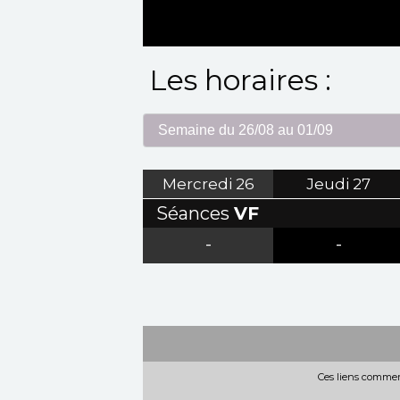
Les horaires :
Mercredi
26
Jeudi
27
Séances
VF
-
-
Ces liens commerc