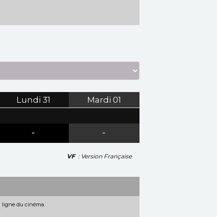
Lundi
31
Mardi
01
-
-
VF
: Version Française
n ligne du cinéma.