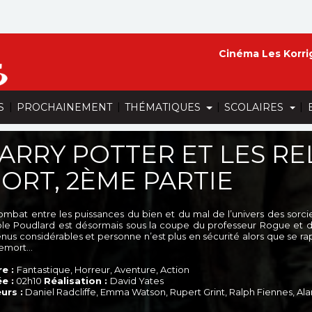
Cinéma Les Korri
|
|
|
|
S
PROCHAINEMENT
THÉMATIQUES
SCOLAIRES
ARRY POTTER ET LES RE
ORT, 2ÈME PARTIE
ombat entre les puissances du bien et du mal de l’univers des sorci
ole Poudlard est désormais sous la coupe du professeur Rogue et d
nus considérables et personne n’est plus en sécurité alors que se r
emort…
e :
Fantastique, Horreur, Aventure, Action
e :
02h10
Réalisation :
David Yates
urs :
Daniel Radcliffe, Emma Watson, Rupert Grint, Ralph Fiennes, Al