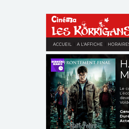
|
|
ACCUEIL
A L'AFFICHE
HORAIRE
H
M
Le c
L’éc
deve
Vold
Genr
Duré
Acte