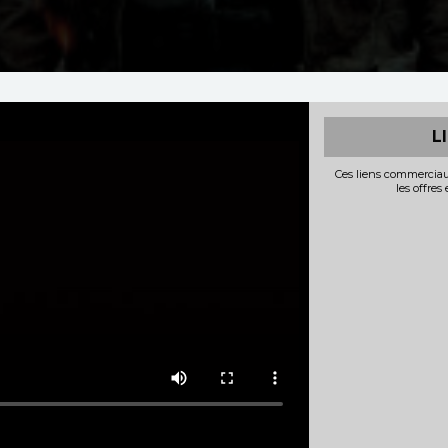
L
Ces liens commerciau
les offres