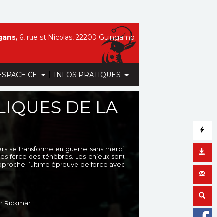
gans,
6, rue st Nicolas, 22200 Guingamp
|
ESPACE CE
INFOS PRATIQUES
LIQUES DE LA
ers se transforme en guerre sans merci.
es force des ténèbres. Les enjeux sont
approche l’ultime épreuve de force avec
an Rickman