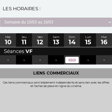
LES HORAIRES :
Mer
Jeu
Ven
Sam
Dim
Lun
Mar
10
11
12
13
14
15
16
Séances
VF
-
-
-
-
-
-
16h00
LIENS COMMERCIAUX
Ces liens commerciaux sont totalement indépendants et sans lien avec les offres
et l'achat de place en ligne du cinéma.