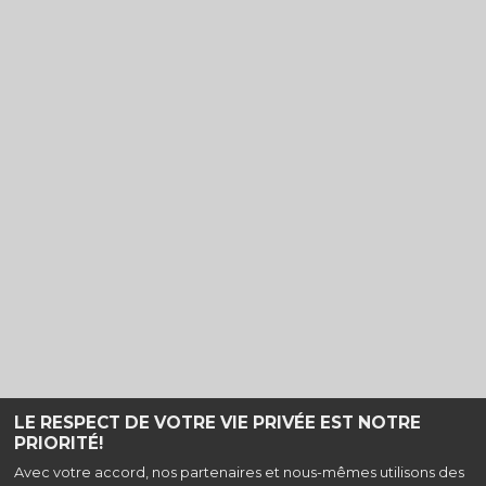
LE RESPECT DE VOTRE VIE PRIVÉE EST NOTRE
PRIORITÉ!
Haut de page
Avec votre accord, nos partenaires et nous-mêmes utilisons des