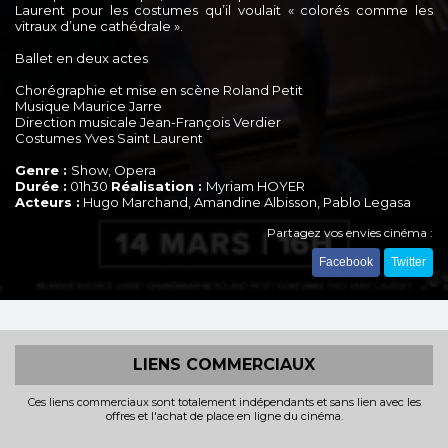
Laurent pour les costumes qu’il voulait « colorés comme les
vitraux d’une cathédrale ».
Ballet en deux actes
Chorégraphie et mise en scène Roland Petit
Musique Maurice Jarre
Direction musicale Jean-François Verdier
Costumes Yves Saint Laurent
Genre :
Show, Opera
Durée :
01h30
Réalisation :
Myriam HOYER
Acteurs :
Hugo Marchand, Amandine Albisson, Pablo Legasa
Partagez vos envies cinéma :
Facebook
Twitter
LIENS COMMERCIAUX
Ces liens commerciaux sont totalement indépendants et sans lien avec les
offres et l'achat de place en ligne du cinéma.