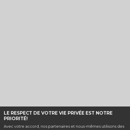
LE RESPECT DE VOTRE VIE PRIVÉE EST NOTRE
PRIORITÉ!
Haut de page
Avec votre accord, nos partenaires et nous-mêmes utilisons des