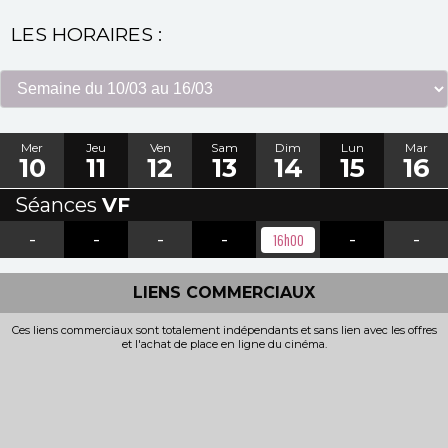
LES HORAIRES :
Mer
Jeu
Ven
Sam
Dim
Lun
Mar
10
11
12
13
14
15
16
Séances
VF
-
-
-
-
-
-
16h00
LIENS COMMERCIAUX
Ces liens commerciaux sont totalement indépendants et sans lien avec les offres
et l'achat de place en ligne du cinéma.