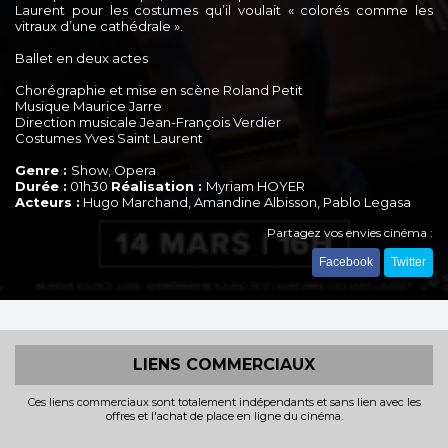
Laurent pour les costumes qu’il voulait « colorés comme les
vitraux d’une cathédrale ».
Ballet en deux actes
Chorégraphie et mise en scène Roland Petit
Musique Maurice Jarre
Direction musicale Jean-François Verdier
Costumes Yves Saint Laurent
Genre :
Show, Opera
Durée :
01h30
Réalisation :
Myriam HOYER
Acteurs :
Hugo Marchand, Amandine Albisson, Pablo Legasa
Partagez vos envies cinéma :
Facebook
Twitter
LIENS COMMERCIAUX
Ces liens commerciaux sont totalement indépendants et sans lien avec les
offres et l'achat de place en ligne du cinéma.