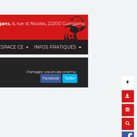
gans,
6, rue st Nicolas, 22200 Guingamp
|
ESPACE CE
INFOS PRATIQUES
Partagez vos envies cinéma :
Facebook
Twitter