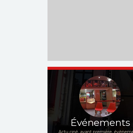
Événements
Actu ciné, avant première, évèneme