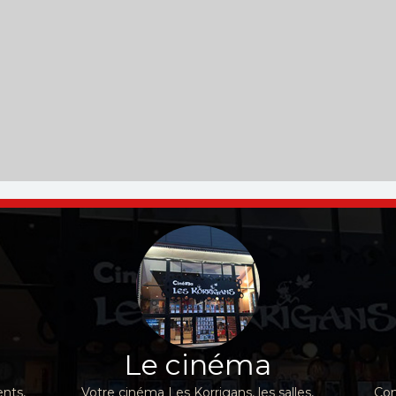
Le cinéma
nts,
Votre cinéma Les Korrigans, les salles,
Con