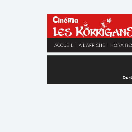
|
|
ACCUEIL
A L'AFFICHE
HORAIRE
Duré