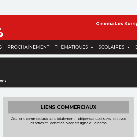
Cinéma Les Korri
|
|
|
|
S
PROCHAINEMENT
THÉMATIQUES
SCOLAIRES
e :
LIENS COMMERCIAUX
Ces liens commerciaux sont totalement indépendants et sans lien avec
les offres et l'achat de place en ligne du cinéma.