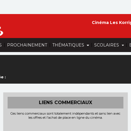
Cinéma Les Korri
|
|
|
|
S
PROCHAINEMENT
THÉMATIQUES
SCOLAIRES
e :
LIENS COMMERCIAUX
Ces liens commerciaux sont totalement indépendants et sans lien avec
les offres et l'achat de place en ligne du cinéma.