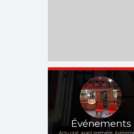
Événements
Actu ciné, avant première, évèneme