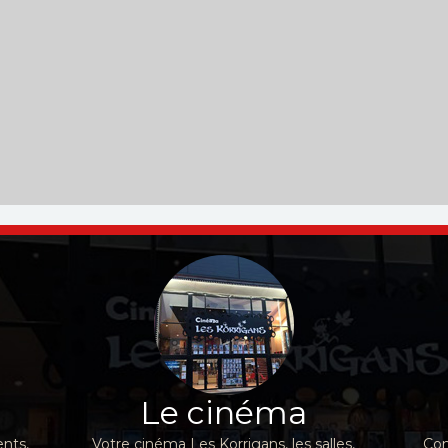
Le cinéma
nts,
Votre cinéma Les Korrigans, les salles,
Con