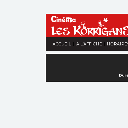
|
|
ACCUEIL
A L'AFFICHE
HORAIRE
Duré