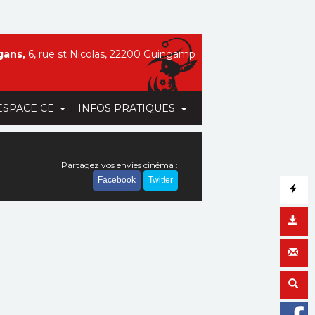
gans,
6, rue st Nicolas, 22200 Guingamp
|
ESPACE CE
INFOS PRATIQUES
Partagez vos envies cinéma :
Facebook
Twitter