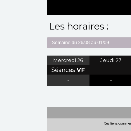
Les horaires :
Mercredi
26
Jeudi
27
Séances
VF
-
-
Ces liens commerc