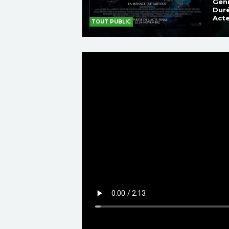
Genr
Duré
Acte
TOUT PUBLIC