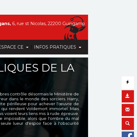
gans,
6, rue st Nicolas, 22200 Guingamp
|
ESPACE CE
INFOS PRATIQUES
LIQUES DE LA
res contrôle désormais le Ministère de
reur dans le monde des sorciers. Harry,
ête périlleuse pour achever l'œuvre de
e qui rendent Voldemort immortel. Mais
is voient leurs liens mis à rude épreuve.
que impossible, alors que l'ombre du mal
seule lueur d'espoir face à l'obscurité