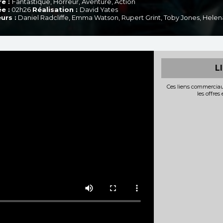
e :
Fantastique, Horreur, Aventure, Action
e :
02h26
Réalisation :
David Yates
urs :
Daniel Radcliffe, Emma Watson, Rupert Grint, Toby Jones, Hel
L
Ces liens commerciau
les offres