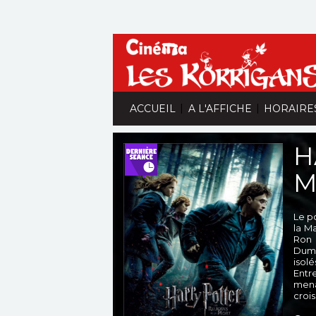
|
|
ACCUEIL
A L'AFFICHE
HORAIRE
H
M
Le p
la M
Ron 
Dumb
isolé
Entr
mena
crois