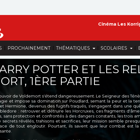
Cinéma Les Korri
|
|
|
|
S
PROCHAINEMENT
THÉMATIQUES
SCOLAIRES
ARRY POTTER ET LES RE
ORT, 1ÈRE PARTIE
ouvoir de Voldemort s'étend dangereusement. Le Seigneur des Ténèb
agie et impose sa domination sur Poudlard, semant la peur et la ter
et Hermione, devenus des fugitifs traqués, s'engagent dans une qu
ledore : retrouver et détruire les Horcruxes, ces fragments d'âm
s, sans protection et confrontés à des dangers constants, les trois am
e secrets révélés, trahisons et sacrifices, leur mission semble pres
ce de tout engloutir. Pourtant, ils savent que leur combat est la 
sante.