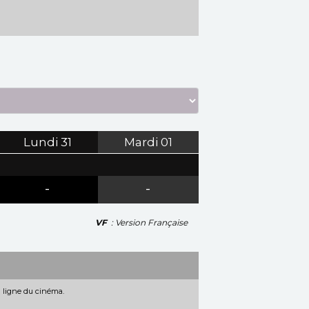
Lundi
31
Mardi
01
-
-
VF
: Version Française
n ligne du cinéma.