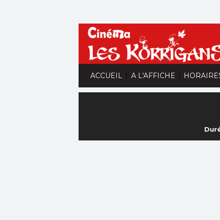
|
|
ACCUEIL
A L'AFFICHE
HORAIRE
Duré