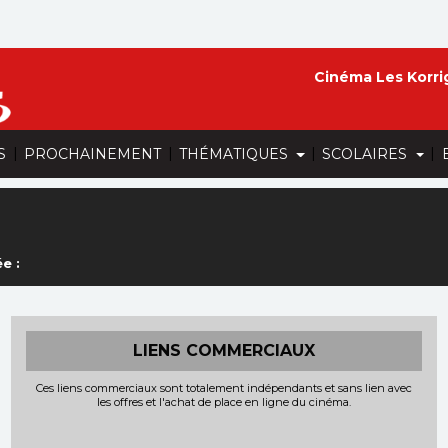
Cinéma Les Korri
|
|
|
|
S
PROCHAINEMENT
THÉMATIQUES
SCOLAIRES
e :
LIENS COMMERCIAUX
Ces liens commerciaux sont totalement indépendants et sans lien avec
les offres et l'achat de place en ligne du cinéma.