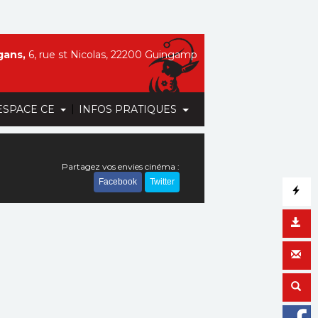
gans,
6, rue st Nicolas, 22200 Guingamp
|
ESPACE CE
INFOS PRATIQUES
Partagez vos envies cinéma :
Facebook
Twitter