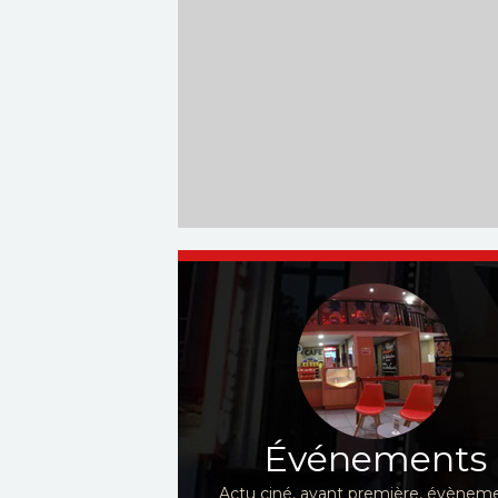
Événements
Actu ciné, avant première, évèneme