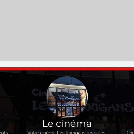
Le cinéma
nts,
Votre cinéma Les Korrigans, les salles,
Con